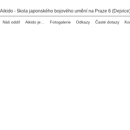
Aikido - škola japonského bojového umění na Praze 6 (Dejvice
Náš oddíl
Aikido je…
Fotogalerie
Odkazy
Časté dotazy
Ko