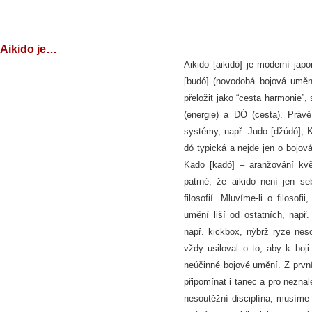
Aikido je…
Aikido [aikidó] je moderní ja
[budó] (novodobá bojová uměn
přeložit jako “cesta harmonie”,
(energie) a DÓ (cesta). Práv
systémy, např. Judo [džúdó], 
dó typická a nejde jen o bojová
Kado [kadó] – aranžování kvě
patrné, že aikido není jen se
filosofií. Mluvíme-li o filoso
umění liší od ostatních, např.
např. kickbox, nýbrž ryze neso
vždy usiloval o to, aby k bo
neúčinné bojové umění. Z prvn
připomínat i tanec a pro neznal
nesoutěžní disciplína, musíme 