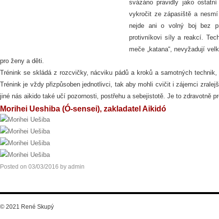
svázáno pravidly jako ostatn
vykročit ze zápasiště a nesm
nejde ani o volný boj bez pr
protivníkovi síly a reakcí. Tec
meče „katana“, nevyžadují velk
pro ženy a děti.
Trénink se skládá z rozcvičky, nácviku pádů a kroků a samotných technik, kt
Trénink je vždy přizpůsoben jednotlivci, tak aby mohli cvičit i zájemci zralej
jiné nás aikido také učí pozornosti, postřehu a sebejistotě. Je to zdravotně 
Morihei Ueshiba (Ó-sensei), zakladatel Aikidó
Posted on
03/03/2016
by
admin
© 2021 René Skupý