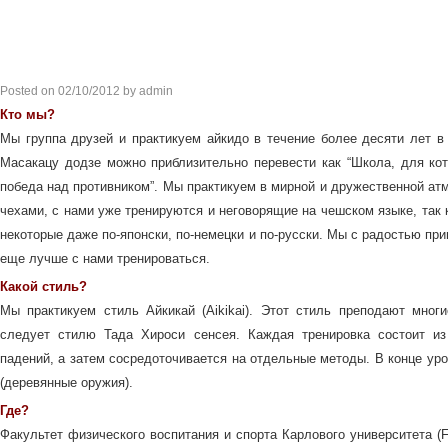
Posted on
02/10/2012
by
admin
Кто мы?
Мы группа друзей и практикуем айкидо в течение более десяти лет 
Масакацу додзе можно приблизительно перевести как “Школа, для ко
победа над противником”. Мы практикуем в мирной и дружественной ат
чехами, с нами уже тренируются и неговорящие на чешском языке, так к
некоторые даже по-японски, по-немецки и по-русски. Мы с радостью приг
еще лучше с нами тренироваться.
Какой стиль?
Мы практикуем стиль Айкикай (Aikikai). Этот стиль преподают мног
следует стилю Тада Хироси сенсея. Каждая тренировка состоит из
падений, а затем сосредоточивается на отдельные методы. В конце ур
(деревянные оружия).
Где?
Факультет физического воспитания и спорта Карлового университета (F